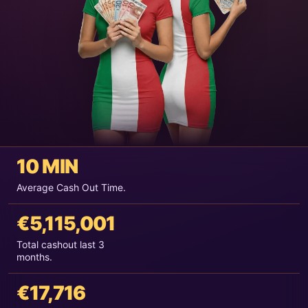
10 MIN
Average Cash Out Time.
€5,115,001
Total cashout last 3
months.
€17,716