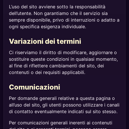
L’uso del sito avviene sotto la responsabilità
dell’utente. Non garantiamo che il servizio sia
sempre disponibile, privo di interruzioni o adatto a
ogni specifica esigenza individuale.
Variazioni dei termini
Ci riserviamo il diritto di modificare, aggiornare o
sostituire queste condizioni in qualsiasi momento,
al fine di riflettere cambiamenti del sito, dei
contenuti o dei requisiti applicabili.
Comunicazioni
Per domande generali relative a questa pagina o
all’uso del sito, gli utenti possono utilizzare i canali
di contatto eventualmente indicati sul sito stesso.
Per comunicazioni generali inerenti ai contenuti