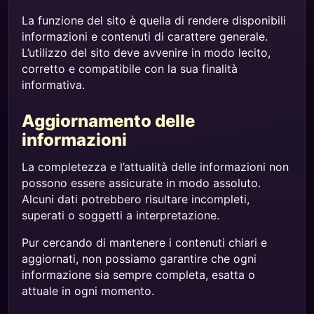
La funzione del sito è quella di rendere disponibili
informazioni e contenuti di carattere generale.
L’utilizzo del sito deve avvenire in modo lecito,
corretto e compatibile con la sua finalità
informativa.
Aggiornamento delle
informazioni
La completezza e l’attualità delle informazioni non
possono essere assicurate in modo assoluto.
Alcuni dati potrebbero risultare incompleti,
superati o soggetti a interpretazione.
Pur cercando di mantenere i contenuti chiari e
aggiornati, non possiamo garantire che ogni
informazione sia sempre completa, esatta o
attuale in ogni momento.