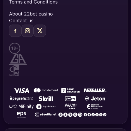
Terms and Conditions
About 22bet casino
Contact us